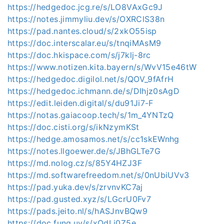
https://hedgedoc.jcg.re/s/LO8VAxGc9J
https://notes.jimmyliu.dev/s/OXRClS38n
https://pad.nantes.cloud/s/2xkO55isp
https://doc.interscalar.eu/s/tnqiMAsM9
https://doc.hkispace.com/s/j7klj-8rc
https://www.notizen.kita.bayern/s/WvV15e46tW
https://hedgedoc.digilol.net/s/QOV_9fAfrH
https://hedgedoc.ichmann.de/s/DIhjz0sAgD
https://edit.leiden.digital/s/du91Ji7-F
https://notas.gaiacoop.tech/s/1m_4YNTzQ
https://doc.cisti.org/s/ikNzymKSt
https://hedge.amosamos.net/s/cc1skEWnhg
https://notes.llgoewer.de/s/JBhGLTe7G
https://md.nolog.cz/s/85Y4HZJ3F
https://md.softwarefreedom.net/s/0nUbiUVv3
https://pad.yuka.dev/s/zrvnvKC7aj
https://pad.gusted.xyz/s/LGcrU0Fv7
https://pads.jeito.nl/s/hASJnvBQw9
https://doc.fung.uy/s/xQdLi0Z5e