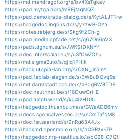
https://md.mandragot.org/s/bv4XsTgkav
https://pad.mytga.de/s/mREjMqNQZ
https://pad.demokratie-dialog.de/s/KytALJT1-w
https://hedgedoc.inqbus.de/s/yxzwB-OYa
https://notes.rabjerg.de/s/Skg9f2Ch-g
https://pad.medialepfade.net/s/g67On6oV3
https://pads.dgnum.eu/s/JWKStDKNYf
https://doc.interscalar.eu/s/uSfDwZOhu
https://md.sigma2.no/s/qjlq1PHlk
https://hack.utopia-lab.org/s/OXN_Jr5mY
https://pad.fablab-siegen.de/s/3W8uDQvq9s
https://md.darmstadt.ccc.de/s/aPdgRW8TD9
https://doc.neutrinet.be/s/18DuwOri_E
https://pad.aleph.world/s/kg4izH10U
https://hedgedoc.thuanbui.me/s/GWaADB6mv
https://docs.sgoncalves.tec.br/s/sCmTafqM8
https://doc.fsr.saarland/s/9nRu63A4Jx
https://hackmd.openmole.org/s/dCSRzv-ZP
https://hedgedoc.nrp-nautilus.io/s/cG28_O7Qfl