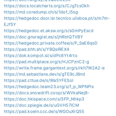
https://docs.localcharts.org/s/CJgTcsOkh
https://md.coredump.ch/s/1dof_l5sg
https://hedgedoc.dsor.isr.tecnico.ulisboa.pt/s/m7m-
EJf5Y
https://hedgedoc.et.aksw.org/s/sGmPyEscd
https://doc.gnuragist.es/s/jhRbtQTVBY
https://hedgedoc.private.coffee/s/P_SaE6qsD
https://pad.bhh.sh/s/YBQsIREX4
https://dok.kompot.si/s/dPc6Yt4rto
https://pad.multiplace.org/s/HJCPznC2-g
https://write.frame.gargantext.org/s/rkh7W2A2-e
https://md.sebastians.dev/s/gTE9cJBnd
https://pad.cttue.de/s/Wa5YFESol
https://hedgedoc.team23.org/s/f_p_WPNPIx
https://docs.snowdrift.coop/s/WVkaNej8-
https://doc.hkispace.com/s/5FP_Nhkp3
https://doc.spiegie.de/s/uGVH57lCM
https://pad.koeln.ccc.de/s/WGOuXrQ55