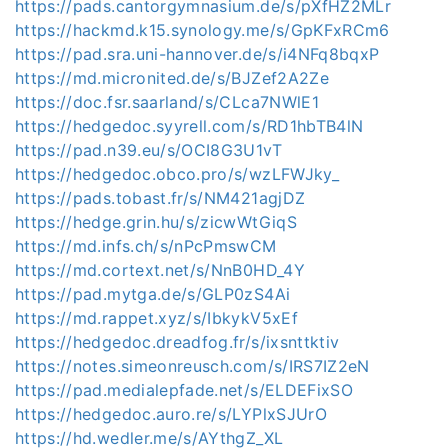
https://pads.cantorgymnasium.de/s/pXfHZ2MLr
https://hackmd.k15.synology.me/s/GpKFxRCm6
https://pad.sra.uni-hannover.de/s/i4NFq8bqxP
https://md.micronited.de/s/BJZef2A2Ze
https://doc.fsr.saarland/s/CLca7NWlE1
https://hedgedoc.syyrell.com/s/RD1hbTB4lN
https://pad.n39.eu/s/OCI8G3U1vT
https://hedgedoc.obco.pro/s/wzLFWJky_
https://pads.tobast.fr/s/NM421agjDZ
https://hedge.grin.hu/s/zicwWtGiqS
https://md.infs.ch/s/nPcPmswCM
https://md.cortext.net/s/NnB0HD_4Y
https://pad.mytga.de/s/GLP0zS4Ai
https://md.rappet.xyz/s/IbkykV5xEf
https://hedgedoc.dreadfog.fr/s/ixsnttktiv
https://notes.simeonreusch.com/s/IRS7IZ2eN
https://pad.medialepfade.net/s/ELDEFixSO
https://hedgedoc.auro.re/s/LYPlxSJUrO
https://hd.wedler.me/s/AYthgZ_XL