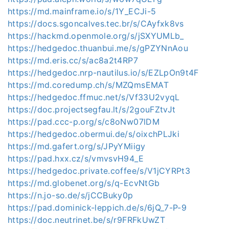
https://md.mainframe.io/s/1Y_ECJi-5
https://docs.sgoncalves.tec.br/s/CAyfxk8vs
https://hackmd.openmole.org/s/jSXYUMLb_
https://hedgedoc.thuanbui.me/s/gPZYNnAou
https://md.eris.cc/s/ac8a2t4RP7
https://hedgedoc.nrp-nautilus.io/s/EZLpOn9t4F
https://md.coredump.ch/s/MZQmsEMAT
https://hedgedoc.ffmuc.net/s/Vf33U2vyqL
https://doc.projectsegfau.lt/s/2gouFZtvJt
https://pad.ccc-p.org/s/c8oNw07lDM
https://hedgedoc.obermui.de/s/oixchPLJki
https://md.gafert.org/s/JPyYMiigy
https://pad.hxx.cz/s/vmvsvH94_E
https://hedgedoc.private.coffee/s/V1jCYRPt3
https://md.globenet.org/s/q-EcvNtGb
https://n.jo-so.de/s/jCCBuky0p
https://pad.dominick-leppich.de/s/6jQ_7-P-9
https://doc.neutrinet.be/s/r9FRFkUwZT