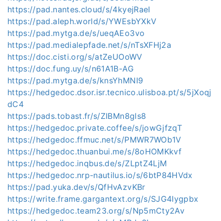
https://pad.nantes.cloud/s/4kyejRaeI
https://pad.aleph.world/s/YWEsbYXkV
https://pad.mytga.de/s/ueqAEo3vo
https://pad.medialepfade.net/s/nTsXFHj2a
https://doc.cisti.org/s/atZeUOoWV
https://doc.fung.uy/s/n61A1B-AG
https://pad.mytga.de/s/knsYhMNI9
https://hedgedoc.dsor.isr.tecnico.ulisboa.pt/s/5jXoqj
dC4
https://pads.tobast.fr/s/ZIBMn8gls8
https://hedgedoc.private.coffee/s/jowGjfzqT
https://hedgedoc.ffmuc.net/s/PMWR7WOb1V
https://hedgedoc.thuanbui.me/s/8oHOMKkvf
https://hedgedoc.inqbus.de/s/ZLptZ4LjM
https://hedgedoc.nrp-nautilus.io/s/6btP84HVdx
https://pad.yuka.dev/s/QfHvAzvKBr
https://write.frame.gargantext.org/s/SJG4Iygpbx
https://hedgedoc.team23.org/s/Np5mCty2Av