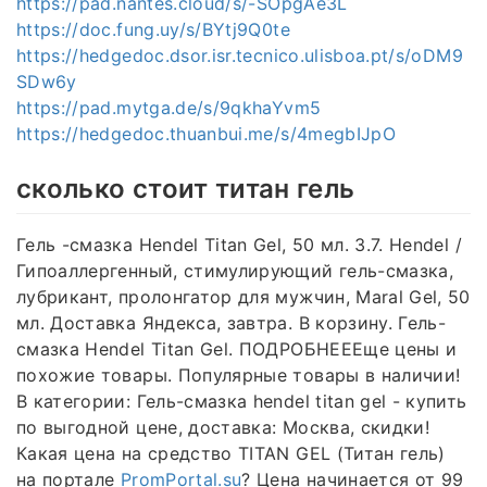
https://pad.nantes.cloud/s/-SOpgAe3L
https://doc.fung.uy/s/BYtj9Q0te
https://hedgedoc.dsor.isr.tecnico.ulisboa.pt/s/oDM9
SDw6y
https://pad.mytga.de/s/9qkhaYvm5
https://hedgedoc.thuanbui.me/s/4megbIJpO
сколько стоит титан гель
Гель -смазка Hendel Titan Gel, 50 мл. 3.7. Hendel /
Гипоаллергенный, стимулирующий гель-смазка,
лубрикант, пролонгатор для мужчин, Maral Gel, 50
мл. Доставка Яндекса, завтра. В корзину. Гель-
смазка Hendel Titan Gel. ПОДРОБНЕЕЕще цены и
похожие товары. Популярные товары в наличии!
В категории: Гель-смазка hendel titan gel - купить
по выгодной цене, доставка: Москва, скидки!
Какая цена на средство TITAN GEL (Титан гель)
на портале
PromPortal.su
? Цена начинается от 99