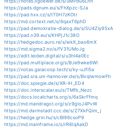
https://notes.llgoewer.de/s/uMPdu6Lnn
https://pads.dgnum.eu/s/FhXpzc-SJa
https://pad.hxx.cz/s/tT0H7zKOtr
https://md.cortext.net/s/6qaxT6phD
https://pad.demokratie-dialog.de/s/SU4ZIy95xA
https://pad.n39.eu/s/KHPjJ1c38O
https://hedgedoc.auro.re/s/wkX_bao6mX
https://md.sigma2.no/s/fV31UMoJg
https://edit.leiden.digital/s/u3hI4a0Ec
https://pad.multiplace.org/s/BJe9wke6Wl
https://notas.gaiacoop.tech/s/ky-uJfI5a
https://pad.sra.uni-hannover.de/s/BvqIwmowFh
https://doc.spiegie.de/s/XR-lH_ED4
https://doc.interscalar.eu/s/TMfb_Nezc
https://docs.localcharts.org/s/6aSkrFfmq
https://md.mandragot.org/s/z9gloJ4PvW
https://md.darmstadt.ccc.de/s/Z7XkFQim_j
https://hedge.grin.hu/s/cBl96csoP9
https://md.mainframe.io/s/rR6lqAakD