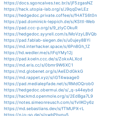
https://docs.sgoncalves.tec.br/s/jF5zgasNZ
https://hack.utopia-lab.org/s/J9qqDwLEz
https://hedgedoc.private.coffee/s/fHATS6t0n
https://pad.dominick-leppich.de/s/KSttl-Web
https://pad.ccc-p.org/s/9_zIyCOkuR
https://hedgedoc.syyrell.com/s/MoVzyLBVQb
https://pad.fablab-siegen.de/s/u0ujey8BYi
https://md.interhacker.space/s/6Pn8Gh_1Z
https://hd.wedler.me/s/tFqYMy12j
https://pad.koeln.ccc.de/s/ZokxALXcd
https://md.eris.cc/s/0bmr9W6XC1
https://md.globenet.org/s/AeEDdGkkG
https://md.rappet.xyz/s/iGT4waage0
https://pad.medialepfade.net/s/RMdOQrob0
https://hedgedoc.obermui.de/s/_q-s44eybd
https://hackmd.openmole.org/s/2EdBga7L9
https://notes.simeonreusch.com/s/fvllKOy6z
https://md.sebastians.dev/s/fTMUPX-rL
https://n.jo-so.de/s/owbPbvnu5