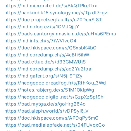
https://md.micronited.de/s/BkQTPkeTbx
https://hackmd.k15.synology.me/s/Tjxdt7-gz
https://doc.projectsegfau.lt/s/n70DcxSj8T
https://md.nolog.cz/s/1CMJQjijY
https://pads.cantorgymnasium.de/s/uHVa6PEmu
https://md.infs.ch/s/7iWVIvcO4
https://doc.hkispace.com/s/QSxsbK4bO
https://md.coredump.ch/s/4cBti5ihW
https://pad.cttue.de/s/d33GMWUjS
https://md.coredump.ch/s/aq2Yu2foa
https://md.gafert.org/s/N5j-9TjZy
https://hedgedoc.dreadfog.fr/s/RthKou_3Wd
https://notes.rabjerg.de/s/S1M1OklpWg
https://hedgedoc.digilol.net/s/GzpXzSpf9h
https://pad.mytga.de/s/goHrg264o
https://pad.aleph.world/s/vDPSyI6_V
https://doc.hkispace.com/s/APDqPy5mG
https://pad.medialepfade.net/s/04FUvoxCo