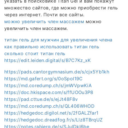
указать в поисковике Titan Gel и вам покажут
множество сайтов, где можно приобрести гель
через интернет. Почти все сайты.
можно увеличить член массажем
можно
увеличить член массажем.
титан гель для мужчин для увеличения члена
как правильно использовать титан гель
сколько стоит титан гель
https://edit.leiden.digital/s/B7C7Kz_xK
https://pads.cantorgymnasium.de/s/cjx5Yb1kh
https://md.gafert.org/s/0oSpoI19C
https://md.coredump.ch/s/jmWVpwKiA
https://doc.hkispace.com/s/ffUOOu3P8
https://pad.cttue.de/s/ejJt48F8v
https://md.coredump.ch/s/QL406WHOD
https://hedgedoc.digilol.net/s/2fGALZfar1
https://hedgedoc.dreadfog.fr/s/Llz8TBrqUZ
https://notes.rabjerg.de/s/SJuIDkl6be