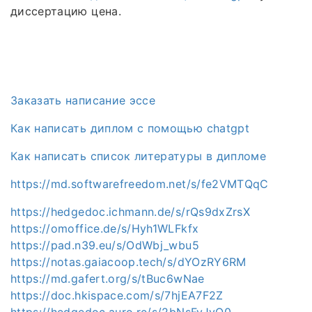
диссертацию цена.
Заказать написание эссе
Как написать диплом с помощью chatgpt
Как написать список литературы в дипломе
https://md.softwarefreedom.net/s/fe2VMTQqC
https://hedgedoc.ichmann.de/s/rQs9dxZrsX
https://omoffice.de/s/Hyh1WLFkfx
https://pad.n39.eu/s/OdWbj_wbu5
https://notas.gaiacoop.tech/s/dYOzRY6RM
https://md.gafert.org/s/tBuc6wNae
https://doc.hkispace.com/s/7hjEA7F2Z
https://hedgedoc.auro.re/s/2bNsFvJyO0