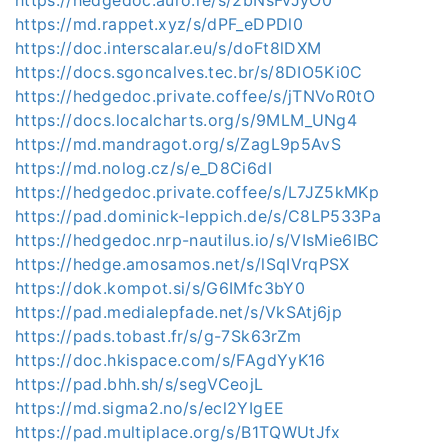
https://md.rappet.xyz/s/dPF_eDPDl0
https://doc.interscalar.eu/s/doFt8lDXM
https://docs.sgoncalves.tec.br/s/8DIO5Ki0C
https://hedgedoc.private.coffee/s/jTNVoR0tO
https://docs.localcharts.org/s/9MLM_UNg4
https://md.mandragot.org/s/ZagL9p5AvS
https://md.nolog.cz/s/e_D8Ci6dI
https://hedgedoc.private.coffee/s/L7JZ5kMKp
https://pad.dominick-leppich.de/s/C8LP533Pa
https://hedgedoc.nrp-nautilus.io/s/VIsMie6lBC
https://hedge.amosamos.net/s/lSqIVrqPSX
https://dok.kompot.si/s/G6IMfc3bY0
https://pad.medialepfade.net/s/VkSAtj6jp
https://pads.tobast.fr/s/g-7Sk63rZm
https://doc.hkispace.com/s/FAgdYyK16
https://pad.bhh.sh/s/segVCeojL
https://md.sigma2.no/s/ecl2YIgEE
https://pad.multiplace.org/s/B1TQWUtJfx